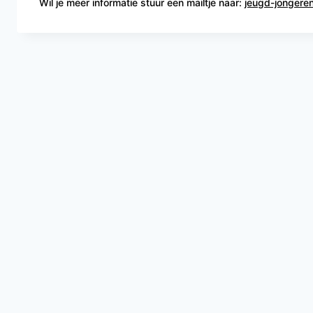
Wil je meer informatie stuur een mailtje naar:
jeugd-jongeren