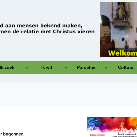
Ik zoek
Ik wil
Parochie
Cultuur
er begonnen.