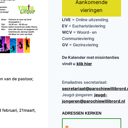
Aankomende
vieringen
LIVE
= Online uitzending
EV
= Eucharistieviering
WCV
= Woord- en
Communieviering
GV
= Gezinsviering
De Kalender met misintenties
vindt u
klik hier
en van de pastoor,
Emailadres secretariaat:
secretariaat@parochiewillibrord.
Jeugd-jongeren:
jeugd-
jongeren@parochiewillibrord.nl
 februari, 21maart,
ADRESSEN KERKEN