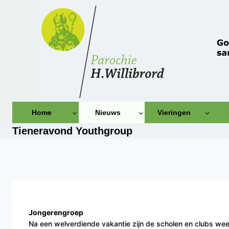
Doorgaan
naar
inhoud
Home
Nieuws
Vieringen
Tieneravond Youthgroup
Jongerengroep
Na een welverdiende vakantie zijn de scholen en clubs we