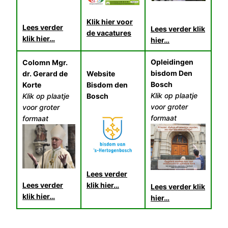
Klik hier voor
Lees verder
Lees verder klik
de vacatures
klik hier…
hier…
Opleidingen
Colomn Mgr.
bisdom Den
dr. Gerard de
Website
Bosch
Korte
Bisdom den
Klik op plaatje
Klik op plaatje
Bosch
voor groter
voor groter
formaat
formaat
Lees verder
Lees verder
klik hier…
Lees verder klik
klik hier…
hier…