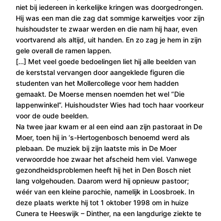
niet bij iedereen in kerkelijke kringen was doorgedrongen.
Hij was een man die zag dat sommige karweitjes voor zijn
huishoudster te zwaar werden en die nam hij haar, even
voortvarend als altijd, uit handen. En zo zag je hem in zijn
gele overall de ramen lappen.
[…] Met veel goede bedoelingen liet hij alle beelden van
de kerststal vervangen door aangeklede figuren die
studenten van het Mollercollege voor hem hadden
gemaakt. De Moerse mensen noemden het wel “Die
lappenwinkel”. Huishoudster Wies had toch haar voorkeur
voor de oude beelden.
Na twee jaar kwam er al een eind aan zijn pastoraat in De
Moer, toen hij in ‘s-Hertogenbosch benoemd werd als
plebaan. De muziek bij zijn laatste mis in De Moer
verwoordde hoe zwaar het afscheid hem viel. Vanwege
gezondheidsproblemen heeft hij het in Den Bosch niet
lang volgehouden. Daarom werd hij opnieuw pastoor;
wéér van een kleine parochie, namelijk in Loosbroek. In
deze plaats werkte hij tot 1 oktober 1998 om in huize
Cunera te Heeswijk – Dinther, na een langdurige ziekte te