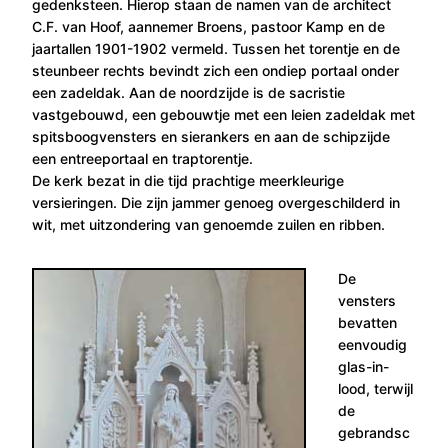
gedenksteen. Hierop staan de namen van de architect
C.F. van Hoof, aannemer Broens, pastoor Kamp en de
jaartallen 1901-1902 vermeld. Tussen het torentje en de
steunbeer rechts bevindt zich een ondiep portaal onder
een zadeldak. Aan de noordzijde is de sacristie
vastgebouwd, een gebouwtje met een leien zadeldak met
spitsboogvensters en sierankers en aan de schipzijde
een entreeportaal en traptorentje.
De kerk bezat in die tijd prachtige meerkleurige
versieringen. Die zijn jammer genoeg overgeschilderd in
wit, met uitzondering van genoemde zuilen en ribben.
De
vensters
bevatten
eenvoudig
glas-in-
lood, terwijl
de
gebrandsc