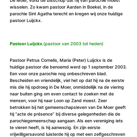
De Moer, vond de bisschop dat hij van parochie moest
wisselen. Zo kwam pastoor Aarden in Boekel, in de
parochie Sint Agatha terecht en kregen wij onze huidige
pastoor Luijckx.
Pastoor Luijckx.
(pastoor van 2003 tot heden)
Pastoor Petrus Cornelis, Maria (Peter) Luijckx is de
huidige pastoor die benoemd werd op 1 september 2003.
Een voor onze parochie nog onbeschreven blad.
Bescheiden en vriendelijk, viel het op dat hij na de eerste
mis die hij opdroeg in De Moer, onmiddellijk na de viering
naar buiten ging om even contact te zoeken met de
mensen, voor hij naar Loon op Zand moest. Zeer
betrokken bij het gemeenschapsleven van De Moer geeft
hij “acte de présence” bij diverse gelegenheden die de
parochiegemeenschap aangaan. Als een vereniging iets
te vieren heeft, is hij aanwezig. En zijn eerste
vrijwilligersavond luisterde hij op met een zelfgeschreven