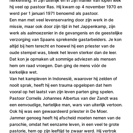
herkenning: in zijn uiterlijk en in zijn manier van lopen leek
hij veel op pastoor Ras. Hij kwam op 4 november 1970 en
werd per 1 januari 1971 benoemd als pastoor.
Een man met veel levenservaring door zijn werk in de
missie, maar ook door zijn tijd in het Jappenkamp, zijn
werk als aalmoezenier in de gevangenis en de geestelijke
verzorging van Spaans sprekende gastarbeiders. Je kon
altijd bij hem terecht en hoewel hij een priester van de
oude stempel was, bleek het leven sterker dan de leer.
Dat kon je opmaken uit sommige adviezen als mensen
hem om raad vroegen. Dan ging de mens vóór de
kerkelijke wet.
Van het kampleven in Indonesië, waarover hij zelden of
nooit sprak, heeft hij een trauma opgelopen dat hem
vooral op het laatst van zijn leven parten ging spelen.
Pastoor Cornelis Johannes Albertus van der Zandt was
een eenvoudige, hartelijke man, wars van uiterlijk vertoon.
Ook hij was een gewaardeerd priester in De Moer.
Jammer genoeg heeft hij afscheid moeten nemen van de
parochie, omdat het eenzame leven, in een veel te grote
pastorie, hem op zijn leeftijd te zwaar werd. Hij vertrok