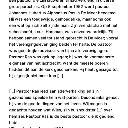
Een pastoor die zijn lauweren al had verdiend in diverse
grote parochies. Op 5 september 1952 werd pastoor
Johannes Hubertus Alphonsus Ras in De Moer benoemd.
Hij was een toegewijde, gemoedelijke, maar soms ook
een wat op zich zelf zijnde man. Zijn vriendschap met het
schoolhoofd, Louis Hornman, was onvoorwaardelijk. Zij
hebben samen veel tot stand gebracht in De Moer; vooral
het verenigingsleven ging beiden ter harte. De pastoor
was geestelijke adviseur van bijna alle verenigingen.
Pastoor Ras was gek op jagen; hij was de voornaamste
eigenaar van het jachtrecht, want de meeste boeren
hadden dit aan de kerk geschonken. Hij heeft gejaagd tot
hij eigenlijk niet meer kon […]
[…] Pastoor Ras leed aan aderverkalking en zijn
gezondheid speelde hem wat parten. Desondanks genoot
hij van de goede dingen van het leven. Wij mogen in
gedachte houden wat Wies, zijn huishoudster […] over
hem zei: Pastoor Ras is de beste pastoor die ik gediend
heb!