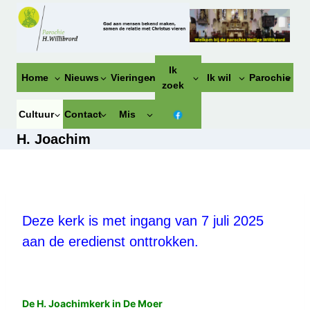
Doorgaan
naar
inhoud
Ik
Home
Nieuws
Vieringen
Ik wil
Parochie
zoek
Cultuur
Contact
Mis
H. Joachim
Deze kerk is met ingang van 7 juli 2025
aan de eredienst onttrokken.
De H. Joachimkerk in De Moer