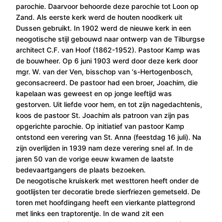
parochie. Daarvoor behoorde deze parochie tot Loon op
Zand. Als eerste kerk werd de houten noodkerk uit
Dussen gebruikt. In 1902 werd de nieuwe kerk in een
neogotische stijl gebouwd naar ontwerp van de Tilburgse
architect C.F. van Hoof (1862-1952). Pastoor Kamp was
de bouwheer. Op 6 juni 1903 werd door deze kerk door
mgr. W. van der Ven, bisschop van ‘s-Hertogenbosch,
geconsacreerd. De pastoor had een broer, Joachim, die
kapelaan was geweest en op jonge leeftijd was
gestorven. Uit liefde voor hem, en tot zijn nagedachtenis,
koos de pastoor St. Joachim als patroon van zijn pas
opgerichte parochie. Op initiatief van pastoor Kamp
ontstond een verering van St. Anna (feestdag 16 juli). Na
zijn overlijden in 1939 nam deze verering snel af. In de
jaren 50 van de vorige eeuw kwamen de laatste
bedevaartgangers de plaats bezoeken.
De neogotische kruiskerk met westtoren heeft onder de
gootlijsten ter decoratie brede sierfriezen gemetseld. De
toren met hoofdingang heeft een vierkante plattegrond
met links een traptorentje. In de wand zit een