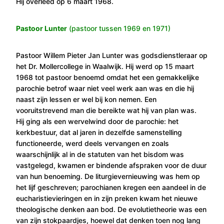
Hij overleed op 6 maart 1968.
Pastoor Lunter
(pastoor tussen 1969 en 1971)
Pastoor Willem Pieter Jan Lunter was godsdienstleraar op
het Dr. Mollercollege in Waalwijk. Hij werd op 15 maart
1968 tot pastoor benoemd omdat het een gemakkelijke
parochie betrof waar niet veel werk aan was en die hij
naast zijn lessen er wel bij kon nemen. Een
vooruitstrevend man die bereikte wat hij van plan was.
Hij ging als een wervelwind door de parochie: het
kerkbestuur, dat al jaren in dezelfde samenstelling
functioneerde, werd deels vervangen en zoals
waarschijnlijk al in de statuten van het bisdom was
vastgelegd, kwamen er bindende afspraken voor de duur
van hun benoeming. De liturgievernieuwing was hem op
het lijf geschreven; parochianen kregen een aandeel in de
eucharistievieringen en in zijn preken kwam het nieuwe
theologische denken aan bod. De evolutietheorie was een
van zijn stokpaardjes, hoewel dat denken toen nog lang