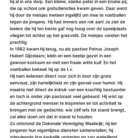
hij al in ons dorp. Een kleine, slanke pater in een bruine pij,
die op school ook godsdienstles kwam geven. Daar werd
hij door de meisjes meteen ingelijfd om mee te voetballen
tegen de jongens. Hij had immers een rok aan! Je ziet de
loeiers die hij ten beste gaf nog hoog over de speelplaats
vliegen tot achter op het grasveld. De meisjes vonden het
prachtig.
In 1982 kwam hij terug, nu als pastoor Petrus Joseph
Hubert Gijzelaars; klein en een beetje gezet in een
gewoon kostuum en met een fraaie witte kuif. En het
voetballen bekeek hij op de t.v.
Hij nam iedereen direct voor zich in door zijn grote
eenvoud, zijn hartelijkheid en zijn gevoel voor humor. Hij
maakte niet direct de indruk van een krachtig bestuurder
en toch is onder zijn pastoraat veel gebeurd. Hij wist op
de achtergrond mensen te inspireren en tot activiteit te
brengen met de gedachte: wie zèlf iets tot stand brengt,
zal alles doen om dat in stand te houden.
Zo ontstond de Dekenale Vereniging Waalwijk; hij liet
jongeren hun eigentijdse diensten samenstellen; hij
stimuleerde hun kerkelijk optreden en zag welwillend