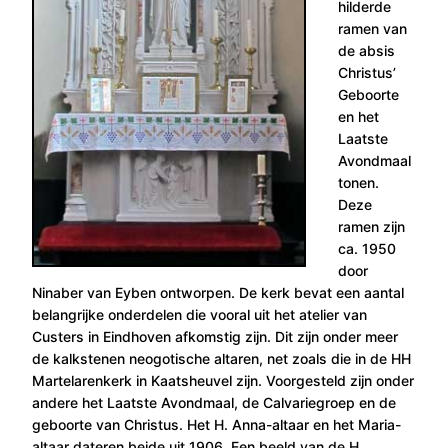
hilderde
ramen van
de absis
Christus’
Geboorte
en het
Laatste
Avondmaal
tonen.
Deze
ramen zijn
ca. 1950
door
Ninaber van Eyben ontworpen. De kerk bevat een aantal
belangrijke onderdelen die vooral uit het atelier van
Custers in Eindhoven afkomstig zijn. Dit zijn onder meer
de kalkstenen neogotische altaren, net zoals die in de HH
Martelarenkerk in Kaatsheuvel zijn. Voorgesteld zijn onder
andere het Laatste Avondmaal, de Calvariegroep en de
geboorte van Christus. Het H. Anna-altaar en het Maria-
altaar dateren beide uit 1906. Een beeld van de H.