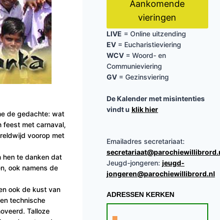
Aankomende
vieringen
LIVE
= Online uitzending
EV
= Eucharistieviering
WCV
= Woord- en
Communieviering
GV
= Gezinsviering
De Kalender met misintenties
vindt u
klik hier
 me de gedachte: wat
n feest met carnaval,
reldwijd voorop met
Emailadres secretariaat:
secretariaat@parochiewillibrord.
an hen te danken dat
Jeugd-jongeren:
jeugd-
hen, ook namens de
jongeren@parochiewillibrord.nl
oen ook de kust van
ADRESSEN KERKEN
een technische
oveerd. Talloze