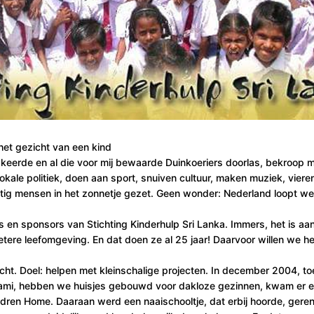
 het gezicht van een kind
gkeerde en al die voor mij bewaarde Duinkoeriers doorlas, bekroop
lokale politiek, doen aan sport, snuiven cultuur, maken muziek, viere
tig mensen in het zonnetje gezet. Geen wonder: Nederland loopt we
ers en sponsors van Stichting Kinderhulp Sri Lanka. Immers, het is a
etere leefomgeving. En dat doen ze al 25 jaar! Daarvoor willen we 
icht. Doel: helpen met kleinschalige projecten. In december 2004, t
nami, hebben we huisjes gebouwd voor dakloze gezinnen, kwam er 
ldren Home. Daaraan werd een naaischooltje, dat erbij hoorde, geren