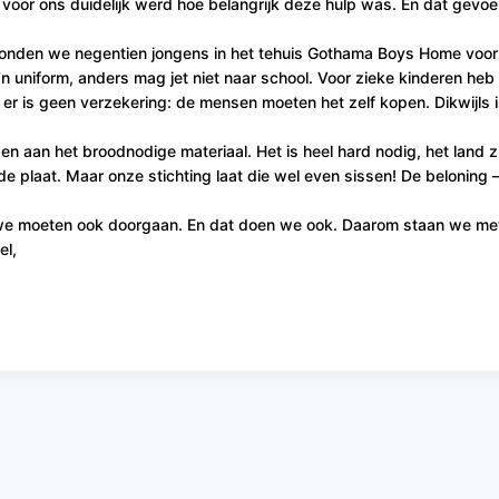
in voor ons duidelijk werd hoe belangrijk deze hulp was. En dat gev
ift konden we negentien jongens in het tehuis Gothama Boys Home voo
’n uniform, anders mag jet niet naar school. Voor zieke kinderen heb 
n er is geen verzekering: de mensen moeten het zelf kopen. Dikwijls 
 aan het broodnodige materiaal. Het is heel hard nodig, het land z
nde plaat. Maar onze stichting laat die wel even sissen! De beloning 
Maar we moeten ook doorgaan. En dat doen we ook. Daarom staan we m
el,