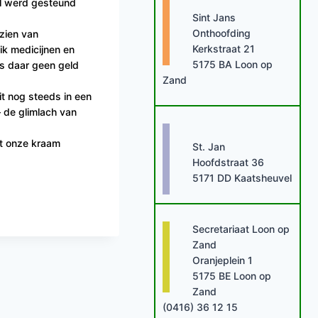
oel werd gesteund
Sint Jans
Onthoofding
rzien van
Kerkstraat 21
ik medicijnen en
5175 BA Loon op
is daar geen geld
Zand
it nog steeds in een
– de glimlach van
et onze kraam
St. Jan
Hoofdstraat 36
5171 DD Kaatsheuvel
Secretariaat Loon op
Zand
Oranjeplein 1
5175 BE Loon op
Zand
(0416) 36 12 15