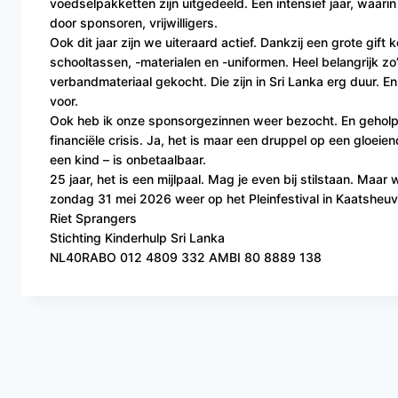
voedselpakketten zijn uitgedeeld. Een intensief jaar, waar
door sponsoren, vrijwilligers.
Ook dit jaar zijn we uiteraard actief. Dankzij een grote g
schooltassen, -materialen en -uniformen. Heel belangrijk zo
verbandmateriaal gekocht. Die zijn in Sri Lanka erg duur. E
voor.
Ook heb ik onze sponsorgezinnen weer bezocht. En geholpen
financiële crisis. Ja, het is maar een druppel op een gloeie
een kind – is onbetaalbaar.
25 jaar, het is een mijlpaal. Mag je even bij stilstaan. 
zondag 31 mei 2026 weer op het Pleinfestival in Kaatsheuv
Riet Sprangers
Stichting Kinderhulp Sri Lanka
NL40RABO 012 4809 332 AMBI 80 8889 138